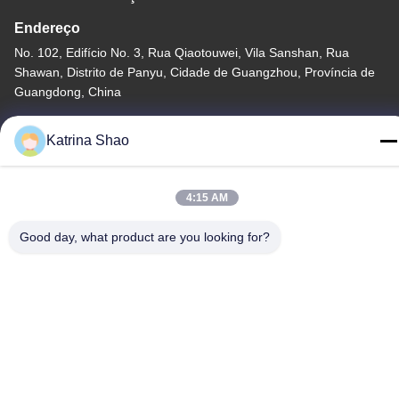
Endereço
No. 102, Edifício No. 3, Rua Qiaotouwei, Vila Sanshan, Rua
Shawan, Distrito de Panyu, Cidade de Guangzhou, Província de
Guangdong, China
Telefone
Katrina Shao
86--15913188664
4:15 AM
Good day, what product are you looking for?
Política de Privacidade
|
Mapa do Site
China bom Qualidade máquina do cozimento do cone de gelado
Fornecedor. Copyright © -2026 Guang Zhou Jian Xiang
Machinery Co. LTD Todos. Todos os direitos reservados.