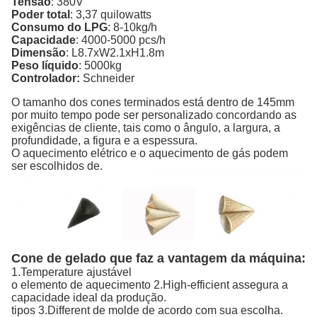
Tensão
: 380V
Poder total
: 3,37 quilowatts
Consumo do LPG
: 8-10kg/h
Capacidade
: 4000-5000 pcs/h
Dimensão
: L8.7xW2.1xH1.8m
Peso líquido
: 5000kg
Controlador:
Schneider
O tamanho dos cones terminados está dentro de 145mm
por muito tempo pode ser personalizado concordando as
exigências de cliente, tais como o ângulo, a largura, a
profundidade, a figura e a espessura.
O aquecimento elétrico e o aquecimento de gás podem
ser escolhidos de.
Cone de gelado que faz a vantagem da máquina:
1.Temperature ajustável
o elemento de aquecimento 2.High-efficient assegura a
capacidade ideal da produção.
tipos 3.Different de molde de acordo com sua escolha.