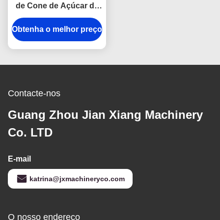
de Cone de Açúcar de
Alta Eficiência - Até
Obtenha o melhor preço
11.000 MiniCones por
Hora
Contacte-nos
Guang Zhou Jian Xiang Machinery
Co. LTD
E-mail
katrina@jxmachineryco.com
O nosso endereço