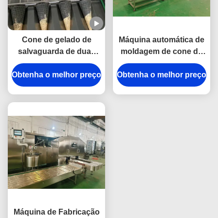
Cone de gelado de
Máquina automática de
salvaguarda de duas
moldagem de cone de
cores do gás 3500pcs/h
açúcar - Design de
Obtenha o melhor preço
que faz a máquina
Obtenha o melhor preço
poupança de energia
com placas de
cozimento de ferro
fundido duráveis
Máquina de Fabricação