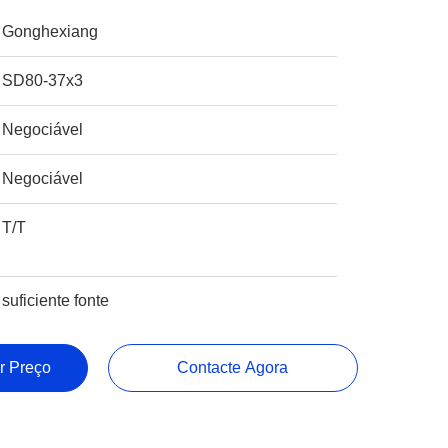
Gonghexiang
SD80-37x3
Negociável
Negociável
T/T
suficiente fonte
r Preço
Contacte Agora