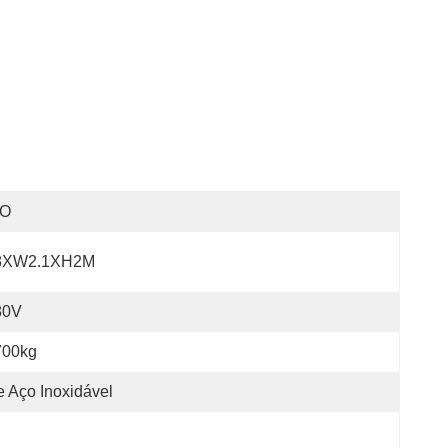
SO
8XW2.1XH2M
80V
700kg
 Aço Inoxidável