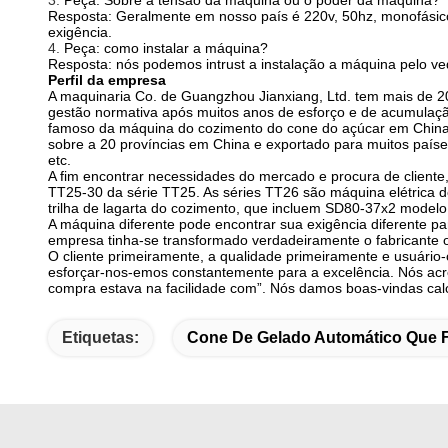
3.
Peça: Sobre a tensão da máquina ou o poder da máquina?
Resposta: Geralmente em nosso país é 220v, 50hz, monofásico 
exigência.
4.
Peça: como instalar a máquina?
Resposta: nós podemos intrust a instalação a máquina pelo ved
Perfil da empresa
A maquinaria Co. de Guangzhou Jianxiang, Ltd. tem mais de 2
gestão normativa após muitos anos de esforço e de acumulaçã
famoso da máquina do cozimento do cone do açúcar em China
sobre a 20 províncias em China e exportado para muitos países 
etc.
A fim encontrar necessidades do mercado e procura de clien
TT25-30 da série TT25. As séries TT26 são máquina elétrica
trilha de lagarta do cozimento, que incluem SD80-37x2 model
A máquina diferente pode encontrar sua exigência diferente 
empresa tinha-se transformado verdadeiramente o fabricante 
O cliente primeiramente, a qualidade primeiramente e usuário
esforçar-nos-emos constantemente para a excelência. Nós acre
compra estava na facilidade com”. Nós damos boas-vindas calor
Etiquetas:
Cone De Gelado Automático Que 