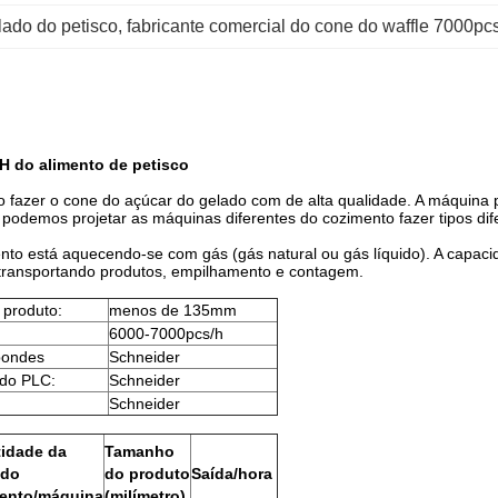
ado do petisco
, 
fabricante comercial do cone do waffle 7000pc
H do alimento de petisco
 fazer o cone do açúcar do gelado com de alta qualidade. A máquina pod
 podemos projetar as máquinas diferentes do cozimento fazer tipos di
to está aquecendo-se com gás (gás natural ou gás líquido). A capaci
 transportando produtos, empilhamento e contagem.
produto:
menos de 135mm
6000-7000pcs/h
bondes
Schneider
 do PLC:
Schneider
Schneider
idade da
Tamanho
 do
do produto
Saída/hora
ento/máquina
(milímetro)