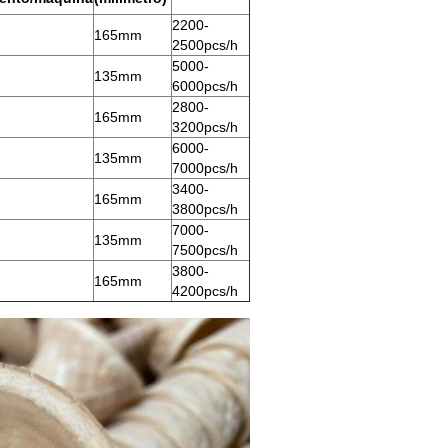
2200-
165mm
2500pcs/h
5000-
135mm
6000pcs/h
2800-
165mm
3200pcs/h
6000-
135mm
7000pcs/h
3400-
165mm
3800pcs/h
7000-
135mm
7500pcs/h
3800-
165mm
4200pcs/h