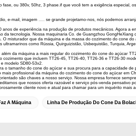
fase, ou 380v, 50hz, 3 phase.if que você tem a exigência especial, os
io, e-mail, imagem ..... se grande projetamo-nos, nós podemos arranja
0 anos de experiência na produção de produtos mecânicos. Agora a em
o da tecnologia. Nossa maquinaria Co. de Guangzhou GongHeXiang do s
. O misturador que da máquina e da massa do cozimento do cone do 
ultramarinos como Rússia, Quirguizistão, Usbequistão, Turquia, Argenti
te, além da máquina a mais regular do cozimento do cone do açúcar 
 do cozimento que incluem TT26-45, TT26-40, TT26-36 e TT26-30 mode
o e modelo SD80-53x2.
para o tamanho do cone do açúcar e sua procura para a capacidade de
o mais profissional da máquina do cozimento do cone do açúcar em Ch
-orientado são chaves a nosso serviço. Nossa empresa fornece sempre o
ditamos que nossos oferta razoável e serviço pós-venda pensativo pod
osamente cliente novo e atual para chamar para um inquérito mais adi
Faz A Máquina
Linha De Produção Do Cone Da Bolac