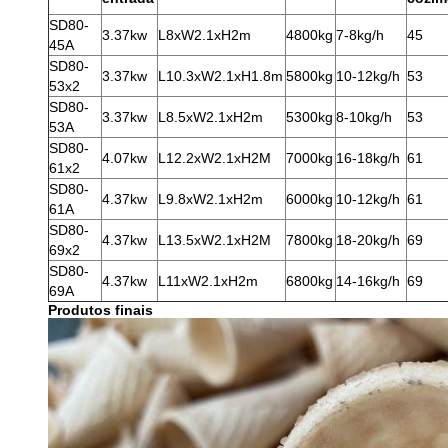
SD80-
3.37kw
L8xW2.1xH2m
4800kg
7-8kg/h
45
45A
SD80-
3.37kw
L10.3xW2.1xH1.8m
5800kg
10-12kg/h
53
53x2
SD80-
3.37kw
L8.5xW2.1xH2m
5300kg
8-10kg/h
53
53A
SD80-
4.07kw
L12.2xW2.1xH2M
7000kg
16-18kg/h
61
61x2
SD80-
4.37kw
L9.8xW2.1xH2m
6000kg
10-12kg/h
61
61A
SD80-
4.37kw
L13.5xW2.1xH2M
7800kg
18-20kg/h
69
69x2
SD80-
4.37kw
L11xW2.1xH2m
6800kg
14-16kg/h
69
69A
Produtos finais