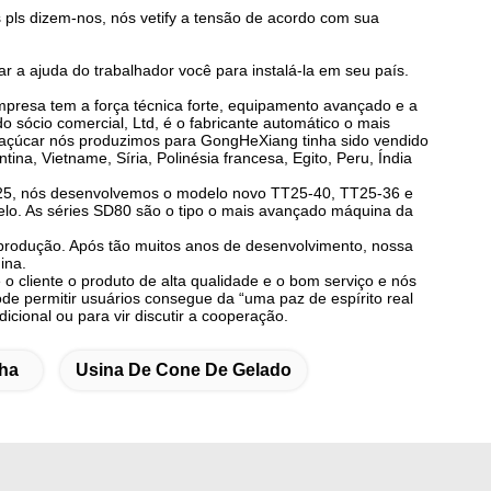
 pls dizem-nos, nós vetify a tensão de acordo com sua
r a ajuda do trabalhador você para instalá-la em seu país.
presa tem a força técnica forte, equipamento avançado e a
ócio comercial, Ltd, é o fabricante automático o mais
açúcar nós produzimos para GongHeXiang tinha sido vendido
na, Vietname, Síria, Polinésia francesa, Egito, Peru, Índia
TT25, nós desenvolvemos o modelo novo TT25-40, TT25-36 e
lo. As séries SD80 são o tipo o mais avançado máquina da
 produção. Após tão muitos anos de desenvolvimento, nossa
ina.
 cliente o produto de alta qualidade e o bom serviço e nós
e permitir usuários consegue da “uma paz de espírito real
cional ou para vir discutir a cooperação.
ha
Usina De Cone De Gelado