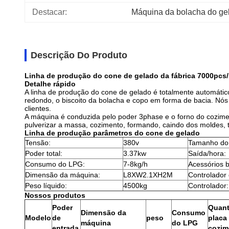
Destacar:
Máquina da bolacha do gel
Descrição Do Produto
Linha de produção do cone de gelado da fábrica 7000pcs/
Detalhe rápido
A linha de produção do cone de gelado é totalmente automático
redondo, o biscoito da bolacha e copo em forma de bacia. Nós
clientes.
A máquina é conduzida pelo poder 3phase e o forno do cozimen
pulverizar a massa, cozimento, formando, caindo dos moldes,
Linha de produção parâmetros do cone de gelado
Tensão:
380v
Tamanho do 
Poder total:
3.37kw
Saída/hora:
Consumo do LPG:
7-8kg/h
Acessórios 
Dimensão da máquina:
L8XW2.1XH2M
Controlador
Peso líquido:
4500kg
Controlador:
Nossos produtos
Poder
Quant
Dimensão da
Consumo
Modelo
de
peso
placa
máquina
do LPG
entrada
cozim