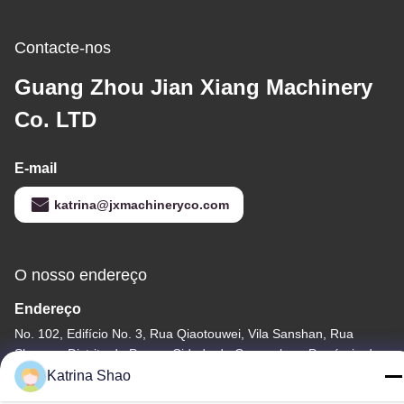
Contacte-nos
Guang Zhou Jian Xiang Machinery
Co. LTD
E-mail
katrina@jxmachineryco.com
O nosso endereço
Endereço
No. 102, Edifício No. 3, Rua Qiaotouwei, Vila Sanshan, Rua
Shawan, Distrito de Panyu, Cidade de Guangzhou, Província de
Guangdong, China
Katrina Shao