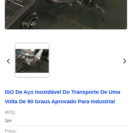
ISO De Aço Inoxidável Do Transporte De Uma
Volta De 90 Graus Aprovado Para Industrial
MOQ:
1ps
Preço: