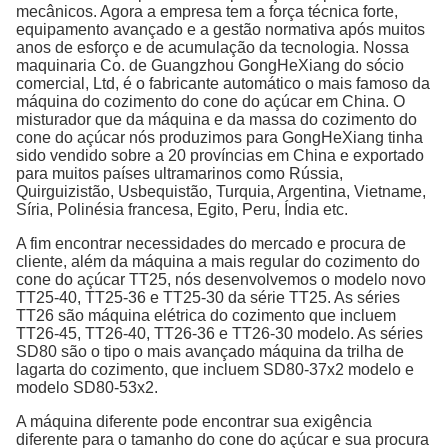
mecânicos. Agora a empresa tem a força técnica forte,
equipamento avançado e a gestão normativa após muitos
anos de esforço e de acumulação da tecnologia. Nossa
maquinaria Co. de Guangzhou GongHeXiang do sócio
comercial, Ltd, é o fabricante automático o mais famoso da
máquina do cozimento do cone do açúcar em China. O
misturador que da máquina e da massa do cozimento do
cone do açúcar nós produzimos para GongHeXiang tinha
sido vendido sobre a 20 províncias em China e exportado
para muitos países ultramarinos como Rússia,
Quirguizistão, Usbequistão, Turquia, Argentina, Vietname,
Síria, Polinésia francesa, Egito, Peru, Índia etc.
A fim encontrar necessidades do mercado e procura de
cliente, além da máquina a mais regular do cozimento do
cone do açúcar TT25, nós desenvolvemos o modelo novo
TT25-40, TT25-36 e TT25-30 da série TT25. As séries
TT26 são máquina elétrica do cozimento que incluem
TT26-45, TT26-40, TT26-36 e TT26-30 modelo. As séries
SD80 são o tipo o mais avançado máquina da trilha de
lagarta do cozimento, que incluem SD80-37x2 modelo e
modelo SD80-53x2.
A máquina diferente pode encontrar sua exigência
diferente para o tamanho do cone do açúcar e sua procura