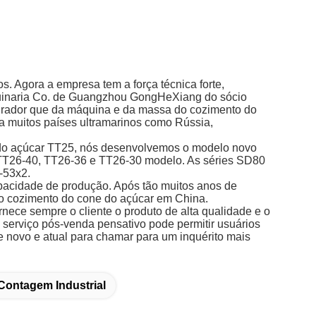
. Agora a empresa tem a força técnica forte,
quinaria Co. de Guangzhou GongHeXiang do sócio
turador que da máquina e da massa do cozimento do
a muitos países ultramarinos como Rússia,
e do açúcar TT25, nós desenvolvemos o modelo novo
 TT26-40, TT26-36 e TT26-30 modelo. As séries SD80
-53x2.
apacidade de produção. Após tão muitos anos de
do cozimento do cone do açúcar em China.
nece sempre o cliente o produto de alta qualidade e o
 serviço pós-venda pensativo pode permitir usuários
e novo e atual para chamar para um inquérito mais
Contagem Industrial