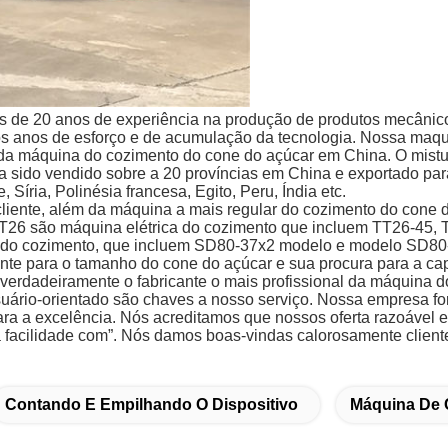
 de 20 anos de experiência na produção de produtos mecânicos
os anos de esforço e de acumulação da tecnologia. Nossa ma
so da máquina do cozimento do cone do açúcar em China. O mis
sido vendido sobre a 20 províncias em China e exportado par
 Síria, Polinésia francesa, Egito, Peru, Índia etc.
cliente, além da máquina a mais regular do cozimento do con
TT26 são máquina elétrica do cozimento que incluem TT26-45,
rta do cozimento, que incluem SD80-37x2 modelo e modelo SD80
ente para o tamanho do cone do açúcar e sua procura para a c
verdadeiramente o fabricante o mais profissional da máquina 
suário-orientado são chaves a nosso serviço. Nossa empresa for
a a excelência. Nós acreditamos que nossos oferta razoável e
 facilidade com”. Nós damos boas-vindas calorosamente client
Contando E Empilhando O Dispositivo
Máquina De 