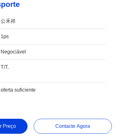
sporte
公禾祥
1ps
Negociável
T/T.
oferta suficiente
r Preço
Contacte Agora