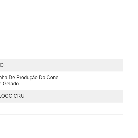
SO
nha De Produção Do Cone 
e Gelado
LOCO CRU