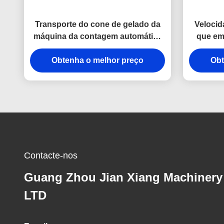
Transporte do cone de gelado da
Velocid
máquina da contagem automática
que em
do túnel
disp
Obtenha o melhor preço
Obt
Contacte-nos
Guang Zhou Jian Xiang Machinery
LTD