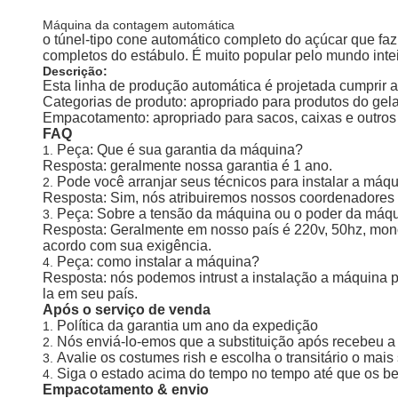
Máquina da contagem automática
o túnel-tipo cone automático completo do açúcar que f
completos do estábulo. É muito popular pelo mundo intei
Descrição:
Esta linha de produção automática é projetada cumprir 
Categorias de produto: apropriado para produtos do gel
Empacotamento: apropriado para sacos, caixas e outros
FAQ
Peça: Que é sua garantia da máquina?
1.
Resposta: geralmente nossa garantia é 1 ano.
Pode você arranjar seus técnicos para instalar a máq
2.
Resposta: Sim, nós atribuiremos nossos coordenadores pa
Peça: Sobre a tensão da máquina ou o poder da máq
3.
Resposta: Geralmente em nosso país é 220v, 50hz, monofá
acordo com sua exigência.
Peça: como instalar a máquina?
4.
Resposta: nós podemos intrust a instalação a máquina pe
la em seu país.
Após o serviço de venda
Política da garantia um ano da expedição
1.
Nós enviá-lo-emos que a substituição após recebeu a
2.
Avalie os costumes rish e escolha o transitário o mais
3.
Siga o estado acima do tempo no tempo até que os b
4.
Empacotamento & envio