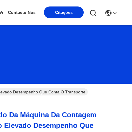
Vr
Contacte-Nos
Citações
levado Desempenho Que Conta O Transporte
do Da Máquina Da Contagem
o Elevado Desempenho Que