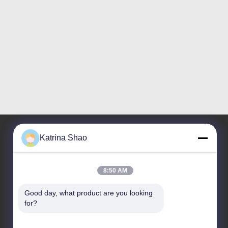
Katrina Shao
O nosso endereço
8:50 AM
Endereço
No. 102, Edifício No. 3, Rua Qiaotouwei, Vila
Good day, what product are you looking 
Sanshan, Rua Shawan, Distrito de Panyu, Cidade
for?
de Guangzhou, Província de Guangdong, China