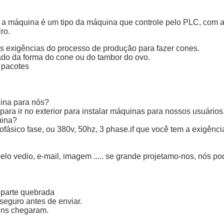
az a máquina é um tipo da máquina que controle pelo PLC, com
ro.
as exigências do processo de produção para fazer cones.
ado da forma do cone ou do tambor do ovo.
 pacotes
uina para nós?
ra ir no exterior para instalar máquinas para nossos usuários
uina?
sico fase, ou 380v, 50hz, 3 phase.if que você tem a exigência 
lo vedio, e-mail, imagem ..... se grande projetamo-nos, nós po
 parte quebrada
 seguro antes de enviar.
ens chegaram.