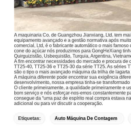
A maquinaria Co. de Guangzhou Jianxiang, Ltd. tem mais
equipamento avançado e a gestão normativa após muit
comercial, Ltd, é o fabricante automático o mais famo
cone do açúcar nós produzimos para GongHeXiang tinha 
Quirguizistão, Usbequistão, Turquia, Argentina, Vietname,
A fim encontrar necessidades do mercado e procura de 
TT25-40, TT25-36 e TT25-30 da série TT25. As séries 
são o tipo o mais avançado máquina da trilha de laga
A máquina diferente pode encontrar sua exigência difer
desenvolvimento, nossa empresa tinha-se transformado 
O cliente primeiramente, a qualidade primeiramente e u
bom serviço e nós esforçar-nos-emos constantemente par
consegue da “uma paz de espírito real compra estava na
adicional ou para vir discutir a cooperação.
Etiquetas:
Auto Máquina De Contagem