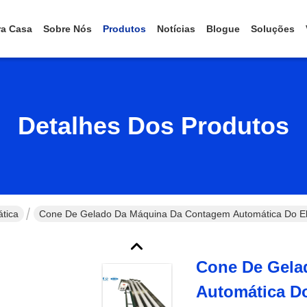
ra Casa
Sobre Nós
Produtos
Notícias
Blogue
Soluções
Detalhes Dos Produtos
tica
Cone De Gelado Da Máquina Da Contagem Automática Do E
Cone De Gela
Automática D