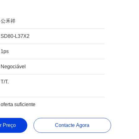
公禾祥
SD80-L37X2
1ps
Negociável
T/T.
oferta suficiente
r Preço
Contacte Agora