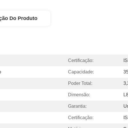
ção Do Produto
Certificação:
I
o
Capacidade:
3
Poder Total:
3,
Dimensão:
L
Garantia:
U
Certificação:
I