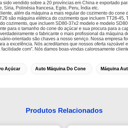
sido vendido sobre a 20 províncias em China e exportado par
 Síria, Polinésia francesa, Egito, Peru, Índia etc.
cliente, além da máquina a mais regular do cozimento do con
TT26 são máquina elétrica do cozimento que incluem TT26-45,
rta do cozimento, que incluem SD80-37x2 modelo e modelo SD80
ente para o tamanho do cone do açúcar e sua procura para a c
verdadeiramente o fabricante o mais profissional da máquina 
suário-orientado são chaves a nosso serviço. Nossa empresa for
a a excelência. Nós acreditamos que nossos oferta razoável e
 facilidade com”. Nós damos boas-vindas calorosamente client
Do Açúcar
Auto Máquina Do Cone
Máquina Aut
Produtos Relacionados