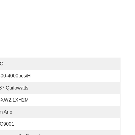
SO
500-4000pcs/h
37 Quilowatts
8XW2.1XH2M
m Ano
SO9001