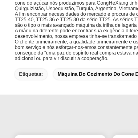
cone do açúcar nós produzimos para GongHeXiang tinha 
Quirguizistão, Usbequistão, Turquia, Argentina, Vietname,
A fim encontrar necessidades do mercado e procura de 
TT25-40, TT25-36 e TT25-30 da série TT25. As séries 
são o tipo o mais avançado máquina da trilha de laga
A máquina diferente pode encontrar sua exigência difer
desenvolvimento, nossa empresa tinha-se transformado 
O cliente primeiramente, a qualidade primeiramente e u
bom serviço e nós esforçar-nos-emos constantemente par
consegue da “uma paz de espírito real compra estava na
adicional ou para vir discutir a cooperação.
Etiquetas:
Máquina Do Cozimento Do Cone 