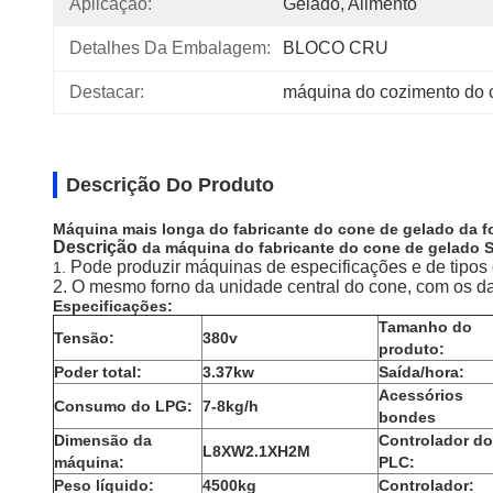
Aplicação:
Gelado, Alimento
Detalhes Da Embalagem:
BLOCO CRU
Destacar:
máquina do cozimento do 
Descrição Do Produto
Máquina mais longa do fabricante do cone de gelado da fo
Descrição
da máquina do fabricante do cone de gelado 
Pode produzir máquinas de especificações e de tipos d
1.
2. O mesmo forno da unidade central do cone, com os da
Especificações:
Tamanho do
Tensão:
380v
produto:
Poder total:
3.37kw
Saída/hora:
Acessórios
Consumo do LPG:
7-8kg/h
bondes
Dimensão da
Controlador do
L8XW2.1XH2M
máquina:
PLC:
Peso líquido:
4500kg
Controlador: