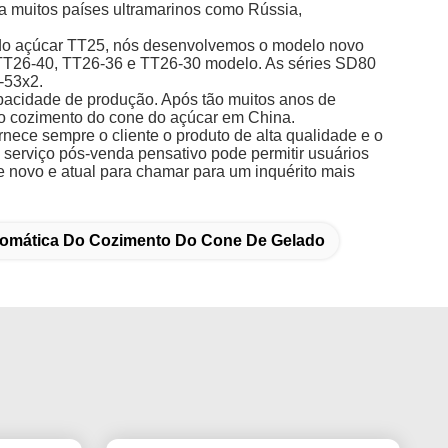
a muitos países ultramarinos como Rússia,
e do açúcar TT25, nós desenvolvemos o modelo novo
 TT26-40, TT26-36 e TT26-30 modelo. As séries SD80
-53x2.
apacidade de produção. Após tão muitos anos de
do cozimento do cone do açúcar em China.
nece sempre o cliente o produto de alta qualidade e o
 serviço pós-venda pensativo pode permitir usuários
e novo e atual para chamar para um inquérito mais
omática Do Cozimento Do Cone De Gelado