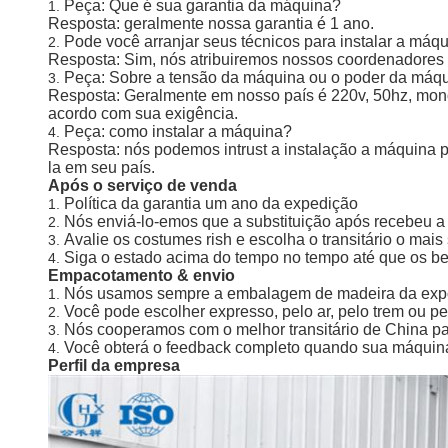
Peça: Que é sua garantia da máquina?
1.
Resposta: geralmente nossa garantia é 1 ano.
Pode você arranjar seus técnicos para instalar a máq
2.
Resposta: Sim, nós atribuiremos nossos coordenadores pa
Peça: Sobre a tensão da máquina ou o poder da máq
3.
Resposta: Geralmente em nosso país é 220v, 50hz, monofá
acordo com sua exigência.
Peça: como instalar a máquina?
4.
Resposta: nós podemos intrust a instalação a máquina pe
la em seu país.
Após o serviço de venda
Política da garantia um ano da expedição
1.
Nós enviá-lo-emos que a substituição após recebeu a
2.
Avalie os costumes rish e escolha o transitário o mais
3.
Siga o estado acima do tempo no tempo até que os b
4.
Empacotamento & envio
Nós usamos sempre a embalagem de madeira da expor
1.
Você pode escolher expresso, pelo ar, pelo trem ou
2.
Nós cooperamos com o melhor transitário de China par
3.
Você obterá o feedback completo quando sua máquina
4.
Perfil da empresa